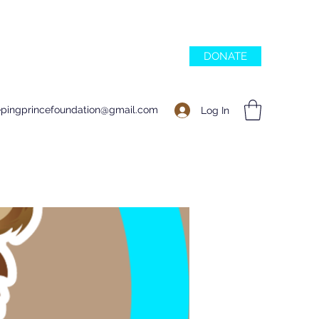
DONATE
epingprincefoundation@gmail.com
Log In