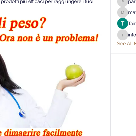
 prodotti più efficaci per raggiungere i tuoi 
pa
parenth
may
mayaapr
Tai
inf
info.tva
See All