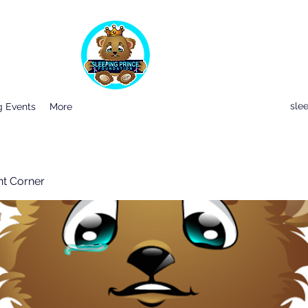
sle
 Events
More
nt Corner