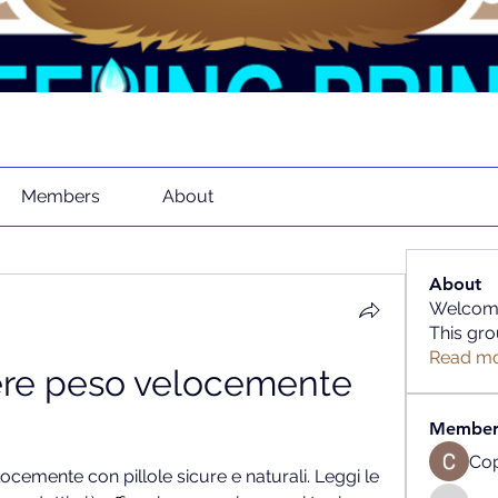
Members
About
About
Welcome
This gro
Read m
re peso velocemente 
Member
Cop
emente con pillole sicure e naturali. Leggi le 