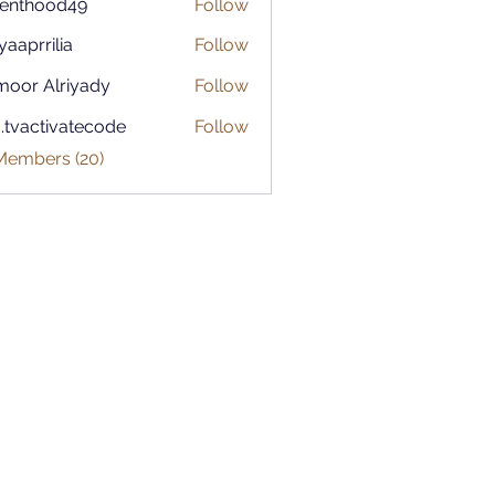
renthood49
Follow
ood49
aaprrilia
Follow
rilia
moor Alriyady
Follow
o.tvactivatecode
Follow
ctivatecode
 Members (20)