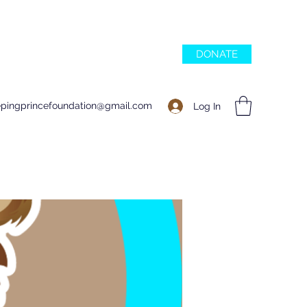
DONATE
epingprincefoundation@gmail.com
Log In