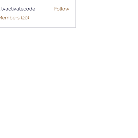
o.tvactivatecode
Follow
ctivatecode
 Members (20)