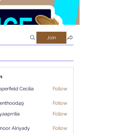
Join
s
perfield Cecilia
Follow
renthood49
Follow
ood49
aaprrilia
Follow
rilia
moor Alriyady
Follow