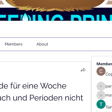
Members
About
Member
Cop
e für eine Woche 
pa
parenth
may
ch und Perioden nicht 
mayaapr
Tai