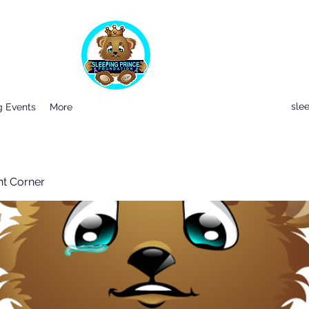
sle
 Events
More
nt Corner