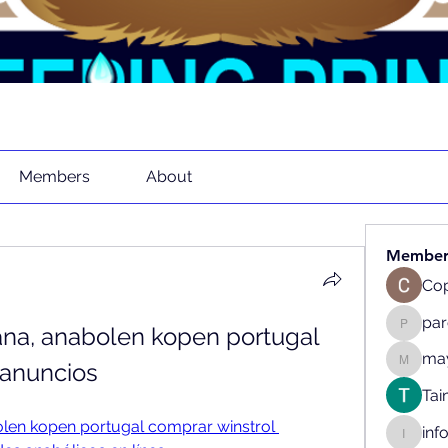
Members
About
Member
Cop
pa
ana, anabolen kopen portugal 
parenth
may
lanuncios
mayaapr
Tai
olen kopen portugal comprar winstrol 
inf
info.tva