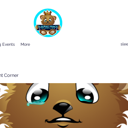
sle
 Events
More
nt Corner