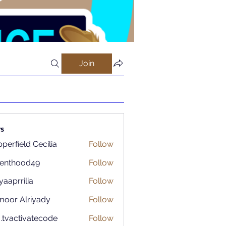
Join
s
perfield Cecilia
Follow
renthood49
Follow
ood49
aaprrilia
Follow
rilia
moor Alriyady
Follow
o.tvactivatecode
Follow
ctivatecode