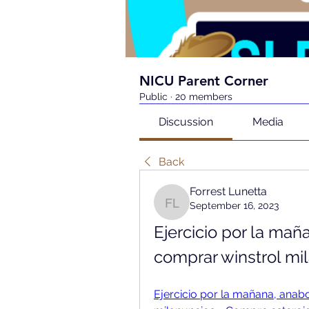
NICU Parent Corner
Public
·
20 members
Discussion
Media
Back
Forrest Lunetta
September 16, 2023
Forrest Lunetta
Ejercicio por la mañ
comprar winstrol mi
Ejercicio por la mañana, anab