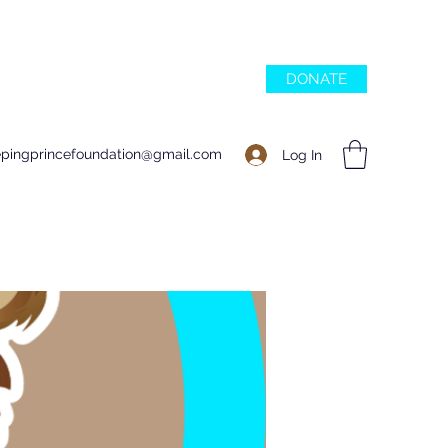
DONATE
epingprincefoundation@gmail.com
Log In