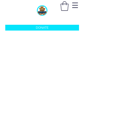
sleepingprincefoundation@gmail.com
DONATE