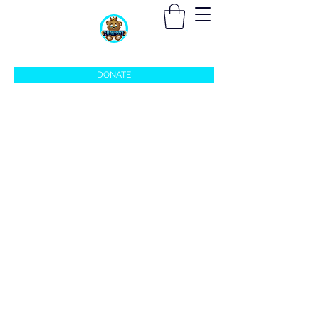
sleepingprincefoundation@gmail.com
DONATE