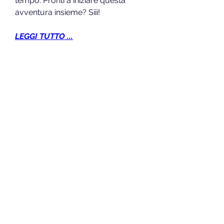
tempo. Pronti a iniziare questa 
avventura insieme? Sììì!
LEGGI TUTTO ...