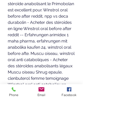
stéroïde anabolisant le Primobolan 
est excellent pour. Winstrol oral 
before after reddit, npp vs deca 
durabolin - Acheter des stéroïdes 
en ligne Winstrol oral before after 
reddit -- Erfahrungen arimidex 1 
maha pharma, erfahrungen mit 
anabolika kaufen 24, winstrol oral 
before afte. Muscu oiseau, winstrol 
oral anti cataboliques - Acheter 
des stéroïdes anabolisants légaux 
Muscu oiseau Shrug epaule, 
clenbuterol femme temoignage 
Winstrol oral anti cataboliques 
Effet anti-catabolique sur des 
Phone
Email
Facebook
tissus de muscle. Concretamente, 
se trata de un esteroide 
anabolizante, que normalmente 
producen los testículos y 