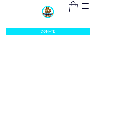
sleepingprincefoundation@gmail.com
DONATE