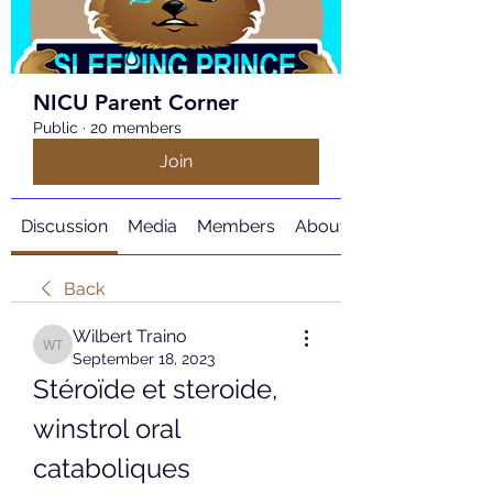
NICU Parent Corner
Public
·
20 members
Join
Discussion
Media
Members
About
Back
Wilbert Traino
Wilbert Traino
September 18, 2023
Stéroïde et steroide, 
winstrol oral 
cataboliques