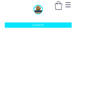
sleepingprincefoundation@gmail.com
DONATE