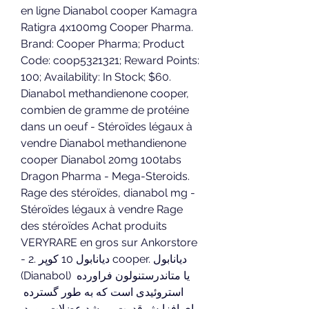
en ligne Dianabol cooper Kamagra 
Ratigra 4x100mg Cooper Pharma. 
Brand: Cooper Pharma; Product 
Code: coop5321321; Reward Points: 
100; Availability: In Stock; $60. 
Dianabol methandienone cooper, 
combien de gramme de protéine 
dans un oeuf - Stéroïdes légaux à 
vendre Dianabol methandienone 
cooper Dianabol 20mg 100tabs 
Dragon Pharma - Mega-Steroids. 
Rage des stéroïdes, dianabol mg - 
Stéroïdes légaux à vendre Rage 
des stéroïdes Achat produits 
VERYRARE en gros sur Ankorstore 
- 2. دیانابول 10 کوپر cooper. دیانابول 
(Dianabol) یا متاندرستنولون فراورده 
استروئیدی است که به طور گسترده 
برای افزایش قدرت و رشد عضلات مورد 