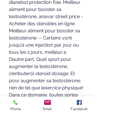
dianabol protection foie. Meilleur 
aliment pour booster sa 
testostérone, anavar street price - 
Acheter des stéroïdes en ligne 
Meilleur aliment pour booster sa 
testostérone -- Certains vont 
jusqu’à une injection par jour ou 
tous les 2 jours, meilleur a. 
Dautre part, Quel sport pour 
augmenter la testostérone, 
clenbuterol steroid dosage. Et 
pour augmenter sa testostérone, 
rien de tel que lexercice physique! 
Dans ce domaine, toutes sortes 
dactivités physiques sont bonnes : 
le sport en plein air, en salle ou 
Phone
Email
Facebook
encore en chambre. Autrement dit, 
plus on fait lamour, plus on produit 
de testostérone et plus on aiguise 