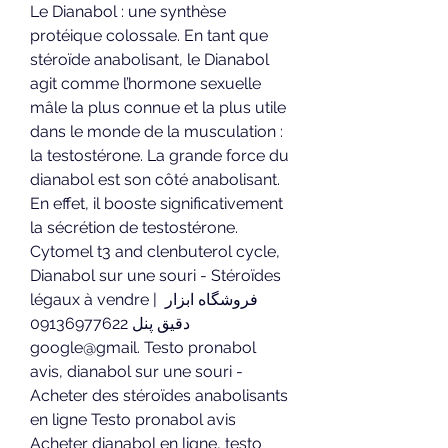
Le Dianabol : une synthèse 
protéique colossale. En tant que 
stéroïde anabolisant, le Dianabol 
agit comme l’hormone sexuelle 
mâle la plus connue et la plus utile 
dans le monde de la musculation : 
la testostérone. La grande force du 
dianabol est son côté anabolisant. 
En effet, il booste significativement 
la sécrétion de testostérone. 
Cytomel t3 and clenbuterol cycle, 
Dianabol sur une souri - Stéroïdes 
légaux à vendre | فروشگاه ابزار 
دقیق پنل 09136977622 
google@gmail. Testo pronabol 
avis, dianabol sur une souri - 
Acheter des stéroïdes anabolisants 
en ligne Testo pronabol avis 
Acheter dianabol en ligne, testo 