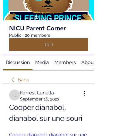
NICU Parent Corner
Public
·
20 members
Join
Discussion
Media
Members
About
Back
Forrest Lunetta
Forrest Lunetta
September 16, 2023
Cooper dianabol, 
dianabol sur une souri
Cooper dianabol, dianabol sur une 