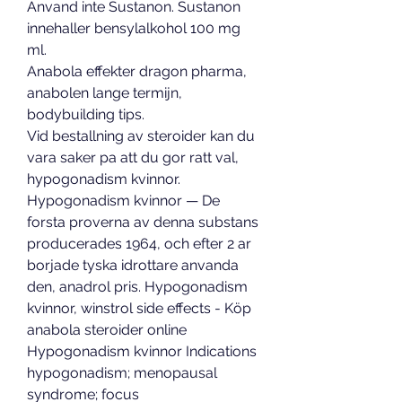
Anvand inte Sustanon. Sustanon 
innehaller bensylalkohol 100 mg 
ml.
Anabola effekter dragon pharma, 
anabolen lange termijn, 
bodybuilding tips.
Vid bestallning av steroider kan du 
vara saker pa att du gor ratt val, 
hypogonadism kvinnor.  
Hypogonadism kvinnor — De 
forsta proverna av denna substans 
producerades 1964, och efter 2 ar 
borjade tyska idrottare anvanda 
den, anadrol pris. Hypogonadism 
kvinnor, winstrol side effects - Köp 
anabola steroider online 
Hypogonadism kvinnor Indications 
hypogonadism; menopausal 
syndrome; focus 