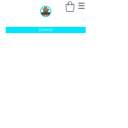
sleepingprincefoundation@gmail.com
DONATE