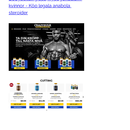
kvinnor - Köp legala anabola 
steroider