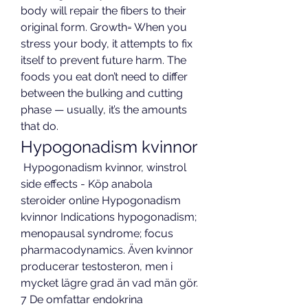
body will repair the fibers to their 
original form. Growth= When you 
stress your body, it attempts to fix 
itself to prevent future harm. The 
foods you eat don’t need to differ 
between the bulking and cutting 
phase — usually, it’s the amounts 
that do. 
Hypogonadism kvinnor
 Hypogonadism kvinnor, winstrol 
side effects - Köp anabola 
steroider online Hypogonadism 
kvinnor Indications hypogonadism; 
menopausal syndrome; focus 
pharmacodynamics. Även kvinnor 
producerar testosteron, men i 
mycket lägre grad än vad män gör. 
7 De omfattar endokrina 