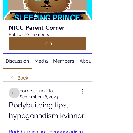
NICU Parent Corner
Public
·
20 members
Join
Discussion
Media
Members
About
Back
Forrest Lunetta
Forrest Lunetta
September 16, 2023
Bodybuilding tips, 
hypogonadism kvinnor
Bodybuilding tips, hypogonadism 