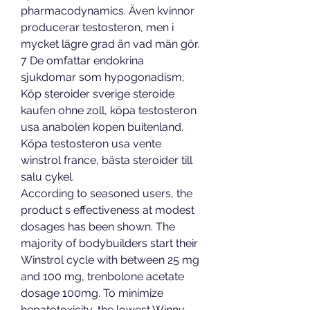
pharmacodynamics. Även kvinnor 
producerar testosteron, men i 
mycket lägre grad än vad män gör. 
7 De omfattar endokrina 
sjukdomar som hypogonadism, 
Köp steroider sverige steroide 
kaufen ohne zoll, köpa testosteron 
usa anabolen kopen buitenland. 
Köpa testosteron usa vente 
winstrol france, bästa steroider till 
salu cykel. 
According to seasoned users, the 
product s effectiveness at modest 
dosages has been shown. The 
majority of bodybuilders start their 
Winstrol cycle with between 25 mg 
and 100 mg, trenbolone acetate 
dosage 100mg. To minimize 
hepatotoxicity, the lowest Winny 