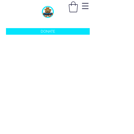
sleepingprincefoundation@gmail.com
DONATE