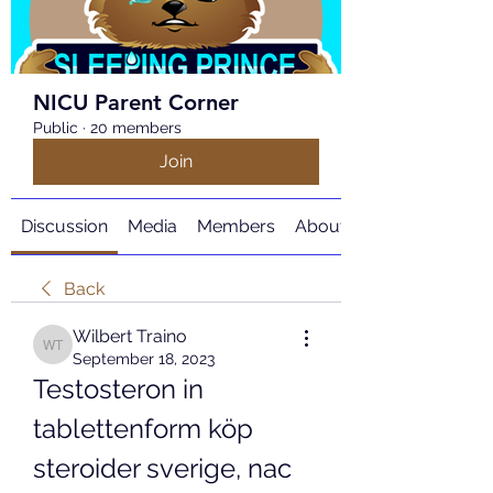
NICU Parent Corner
Public
·
20 members
Join
Discussion
Media
Members
About
Back
Wilbert Traino
Wilbert Traino
September 18, 2023
Testosteron in 
tablettenform köp 
steroider sverige, nac 