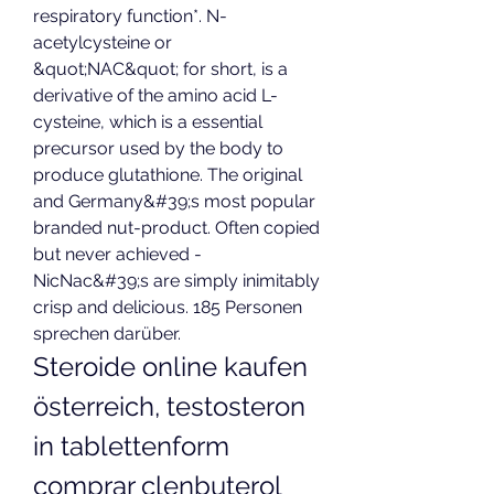
respiratory function*. N-
acetylcysteine or 
&quot;NAC&quot; for short, is a 
derivative of the amino acid L-
cysteine, which is a essential 
precursor used by the body to 
produce glutathione. The original 
and Germany&#39;s most popular 
branded nut-product. Often copied 
but never achieved - 
NicNac&#39;s are simply inimitably 
crisp and delicious. 185 Personen 
sprechen darüber. 
Steroide online kaufen 
österreich, testosteron 
in tablettenform 
comprar clenbuterol 