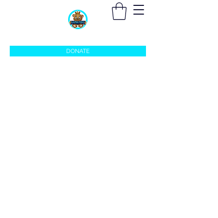
sleepingprincefoundation@gmail.com
DONATE