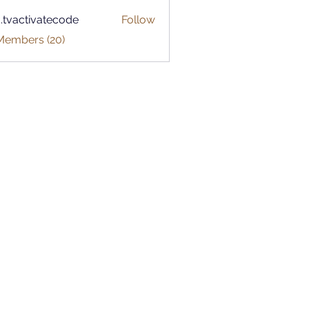
o.tvactivatecode
Follow
ctivatecode
 Members (20)