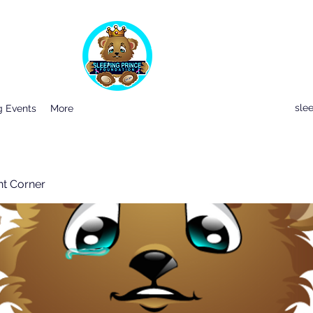
sle
 Events
More
nt Corner