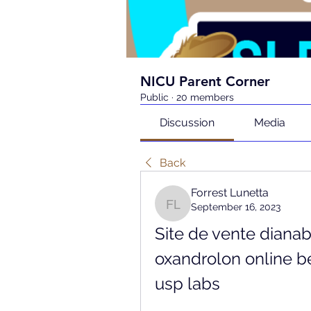
NICU Parent Corner
Public
·
20 members
Discussion
Media
Back
Forrest Lunetta
September 16, 2023
Forrest Lunetta
Site de vente dianabo
oxandrolon online b
usp labs