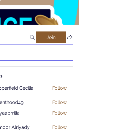
Join
s
perfield Cecilia
Follow
renthood49
Follow
ood49
aaprrilia
Follow
rilia
moor Alriyady
Follow