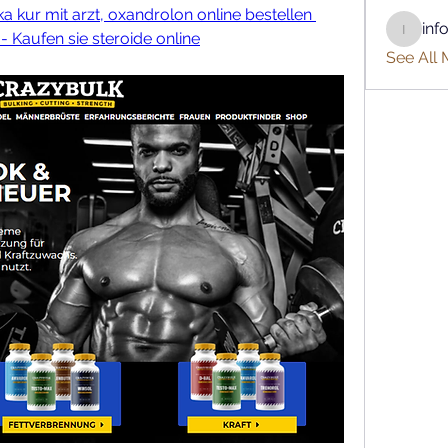
a kur mit arzt, oxandrolon online bestellen 
inf
 Kaufen sie steroide online
info.tva
See All