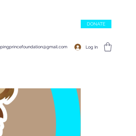
DONATE
epingprincefoundation@gmail.com
Log In