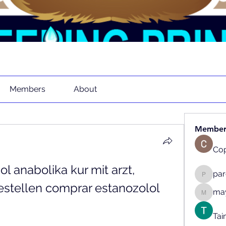
Members
About
Member
Cop
l anabolika kur mit arzt, 
pa
parenth
estellen comprar estanozolol 
may
mayaapr
Tai