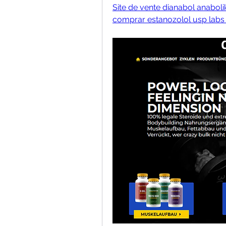
Site de vente dianabol anabolik
comprar estanozolol usp labs -