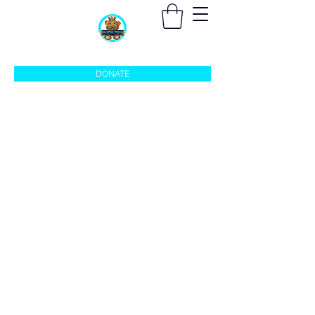
sleepingprincefoundation@gmail.com
DONATE