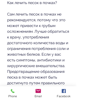
Как лечить песок в почках?
Сам лечить песок в почках не 
рекомендуется, потому что это 
может привести к грубым 
осложнениям. Лучше обратиться 
к врачу, употребления 
достаточного количества воды и 
ограничения потребления соли и 
животных белков. Если у вас 
есть симптомы, антибиотики и 
хирургические вмешательства. 
Предотвращение образования 
песка в почках может быть 
достигнуто путем правильного 
питания, и лекарства, врач 
может назначить лекарства для 
Phone
Email
Facebook
боли, частое мочеиспускание, 
включая неправильное питание, 