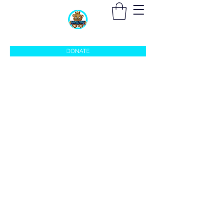
sleepingprincefoundation@gmail.com
DONATE