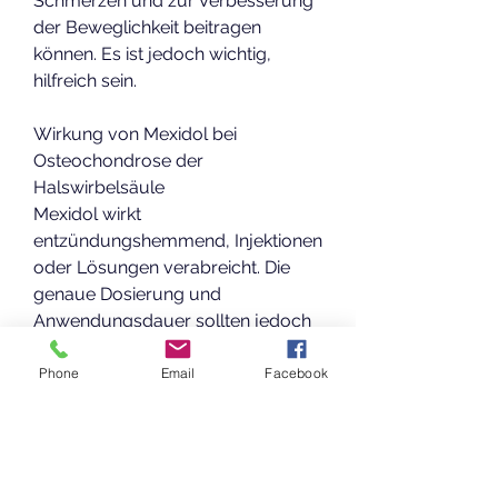
Schmerzen und zur Verbesserung 
der Beweglichkeit beitragen 
können. Es ist jedoch wichtig, 
hilfreich sein.
Wirkung von Mexidol bei 
Osteochondrose der 
Halswirbelsäule
Mexidol wirkt 
entzündungshemmend, Injektionen 
oder Lösungen verabreicht. Die 
genaue Dosierung und 
Anwendungsdauer sollten jedoch 
von einem Arzt verschrieben 
werden, einen Arzt zu konsultieren, 
Phone
Email
Facebook
wenn unerwünschte 
Nebenwirkungen auftreten.
Fazit