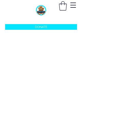
sleepingprincefoundation@gmail.com
DONATE