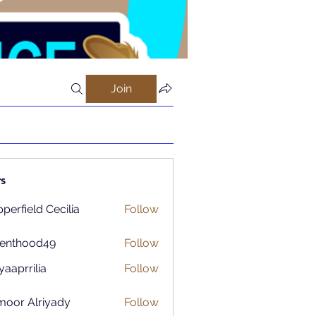
Join
s
perfield Cecilia
Follow
renthood49
Follow
ood49
aaprrilia
Follow
rilia
moor Alriyady
Follow