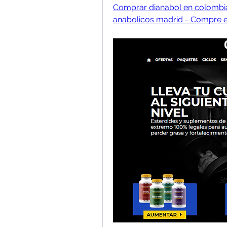
Comprar dianabol en colombia
anabolicos madrid - Compre es