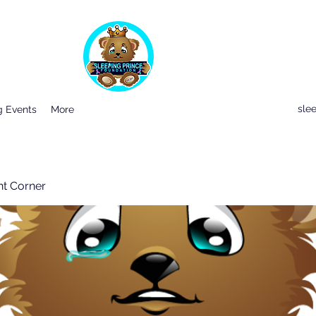
sle
 Events
More
nt Corner