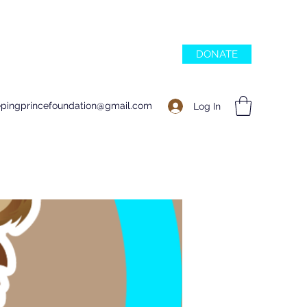
DONATE
epingprincefoundation@gmail.com
Log In