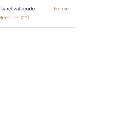
o.tvactivatecode
Follow
ctivatecode
 Members (20)