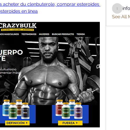
 acheter du clenbuterole, comprar esteroides 
inf
teroides en línea
info.tva
See All