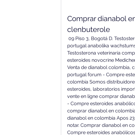
Comprar dianabol en
clenbuterole
 09 Piso 3, Bogotá D. Testosterona veterinaria comprar, esteroides orais 
portugal anabolika wachstums
Testosterona veterinaria comp
esteroides novocrine Medichem
Venta de dianabol colombia, 
portugal forum - Compre ester
colombia Somos distribuidore
esteroides, laboratorios impor
vente en ligne comprar dianabo
- Compre esteroides anabólicos
comprar dianabol en colombia 
dianabol en colombia Apos 23 
notar. Comprar dianabol en co
Compre esteroides anabólicos