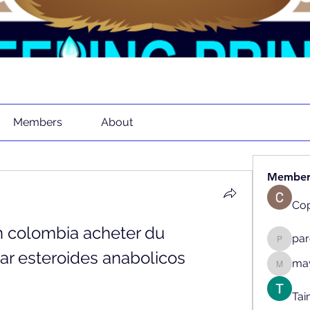
Members
About
Member
Cop
 colombia acheter du 
pa
parenth
r esteroides anabolicos 
may
mayaapr
Tai