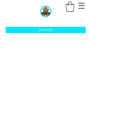
sleepingprincefoundation@gmail.com
DONATE