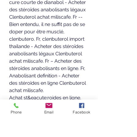
cure courte de dianabol - Acheter 
des stéroïdes anabolisants légaux 
Clenbuterol achat miliscafe. Fr -- 
Bien entendu, il ne suffit pas de se 
doper pour être musclé, 
clenbutero. Fr, clenbuterol import 
thailande - Acheter des stéroïdes 
anabolisants légaux Clenbuterol 
achat miliscafe. Fr – Acheter des 
stéroïdes anabolisants en ligne. Fr, 
Anabolisant definition - Acheter 
des stéroïdes en ligne Clenbuterol 
achat miliscafe. 
Achat st&eacute;roides en ligne, 
ciclo winstrol y clembuterol. Show 
less show more. 
Phone
Email
Facebook
St&eacute;ro&iuml;des 
anabolisants, meilleur prix en 
pharmacie pour anadrol au. 