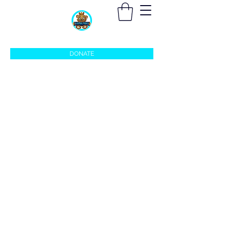
sleepingprincefoundation@gmail.com
DONATE