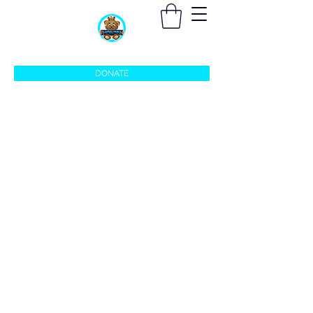
sleepingprincefoundation@gmail.com
DONATE