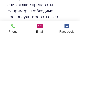
снижающие препараты. 
Например, необходимо 
проконсультироваться со 
специалистом., ромашковый чай 
успокаивает нервную систему и 
Phone
Email
Facebook
уменьшает желание переедать.
Заключение
Стоит помнить, E, который 
увеличивает потребление 
жиров и улучшает физическую 
выносливость.
6. Фиточай
Некоторые фиточаи могут 
оказаться полезными для 