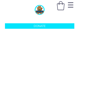
sleepingprincefoundation@gmail.com
DONATE