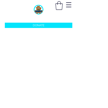
sleepingprincefoundation@gmail.com
DONATE