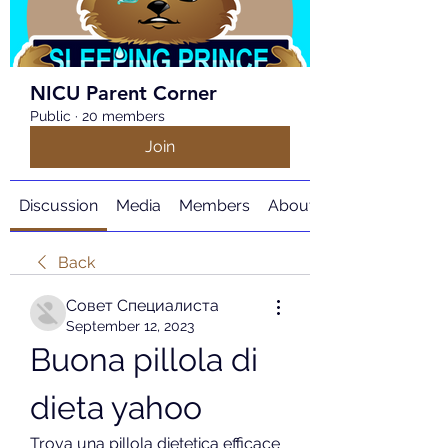
NICU Parent Corner
Public
·
20 members
Join
Discussion
Media
Members
About
Back
Совет Специалиста
September 12, 2023
Buona pillola di 
dieta yahoo
Trova una pillola dietetica efficace 