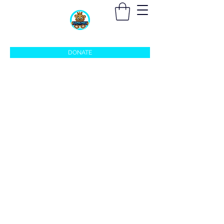
sleepingprincefoundation@gmail.com
DONATE