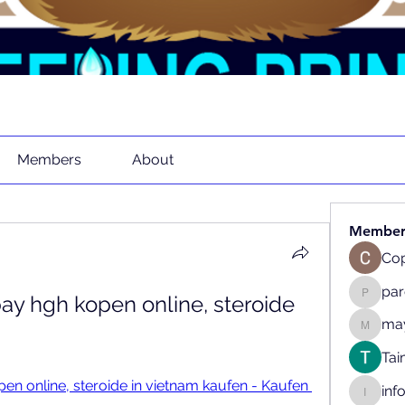
Members
About
Member
Cop
pa
y hgh kopen online, steroide 
parenth
may
mayaapr
Tai
n online, steroide in vietnam kaufen - Kaufen 
inf
info.tva