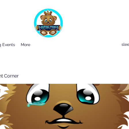
sle
 Events
More
nt Corner