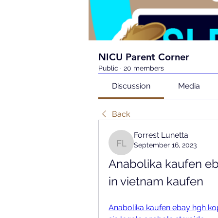
NICU Parent Corner
Public
·
20 members
Discussion
Media
Back
Forrest Lunetta
September 16, 2023
Forrest Lunetta
Anabolika kaufen eba
in vietnam kaufen
Anabolika kaufen ebay hgh kope