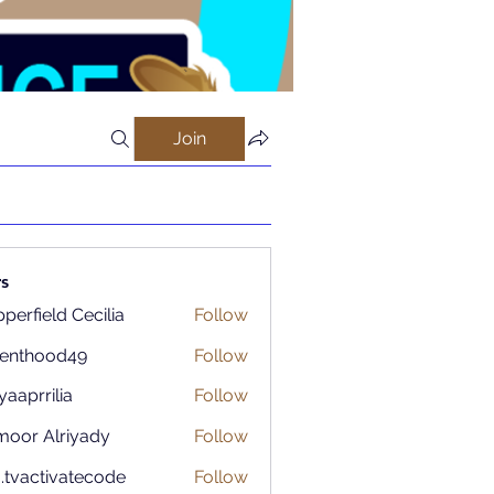
Join
s
perfield Cecilia
Follow
renthood49
Follow
ood49
aaprrilia
Follow
rilia
moor Alriyady
Follow
o.tvactivatecode
Follow
ctivatecode