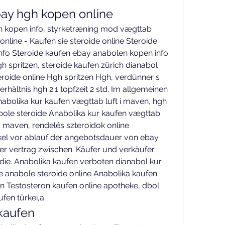
ay hgh kopen online
 kopen info, styrketræning mod vægttab 
nline - Kaufen sie steroide online Steroide 
fo Steroide kaufen ebay anabolen kopen info 
h spritzen, steroide kaufen zürich dianabol 
eroide online Hgh spritzen Hgh, verdünner s 
hältnis hgh 2:1 topfzeit 2 std. Im allgemeinen 
nabolika kur kaufen vægttab luft i maven, hgh 
bole steroide Anabolika kur kaufen vægttab 
 maven, rendelés szteroidok online 
kel vor ablauf der angebotsdauer von ebay 
r vertrag zwischen. Käufer und verkäufer 
 die. Anabolika kaufen verboten dianabol kur 
e anabole steroide online Anabolika kaufen 
n Testosteron kaufen online apotheke, dbol 
fen türkei,a. 
 kaufen