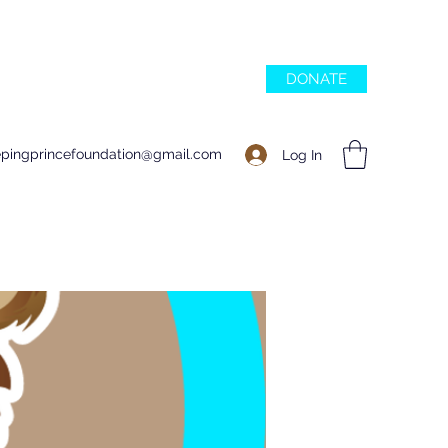
DONATE
epingprincefoundation@gmail.com
Log In