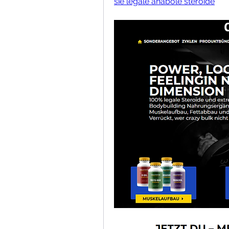
sie legale anabole steroide