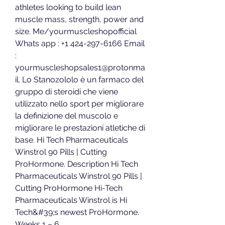
athletes looking to build lean 
muscle mass, strength, power and 
size. Me/yourmuscleshopofficial 
Whats app : +1 424-297-6166 Email 
: 
yourmuscleshopsales1@protonma
il. Lo Stanozololo è un farmaco del 
gruppo di steroidi che viene 
utilizzato nello sport per migliorare 
la definizione del muscolo e 
migliorare le prestazioni atletiche di 
base. Hi Tech Pharmaceuticals 
Winstrol 90 Pills | Cutting 
ProHormone. Description Hi Tech 
Pharmaceuticals Winstrol 90 Pills | 
Cutting ProHormone Hi-Tech 
Pharmaceuticals Winstrol is Hi 
Tech&#39;s newest ProHormone. 
Weeks 1 – 6. 