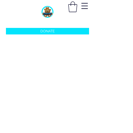
sleepingprincefoundation@gmail.com
DONATE