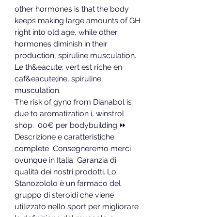
other hormones is that the body 
keeps making large amounts of GH 
right into old age, while other 
hormones diminish in their 
production, spiruline musculation.
Le th&eacute; vert est riche en 
caf&eacute;ine, spiruline 
musculation.
The risk of gyno from Dianabol is 
due to aromatization i, winstrol 
shop.  00€ per bodybuilding ⏩ 
Descrizione e caratteristiche 
complete ️ Consegneremo merci 
ovunque in Italia  Garanzia di 
qualità dei nostri prodotti. Lo 
Stanozololo è un farmaco del 
gruppo di steroidi che viene 
utilizzato nello sport per migliorare 