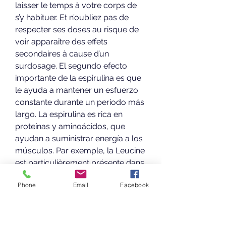
laisser le temps à votre corps de 
s’y habituer. Et n’oubliez pas de 
respecter ses doses au risque de 
voir apparaître des effets 
secondaires à cause d’un 
surdosage. El segundo efecto 
importante de la espirulina es que 
le ayuda a mantener un esfuerzo 
constante durante un período más 
largo. La espirulina es rica en 
proteínas y aminoácidos, que 
ayudan a suministrar energía a los 
músculos. Par exemple, la Leucine 
est particulièrement présente dans 
la Spiruline ! Les bienfaits des 
Phone
Email
Facebook
BCAA en musculation Les 
différents acides aminés des BCAA 
proposent de multiples bienfaits 
pour la récupération musculaire et 