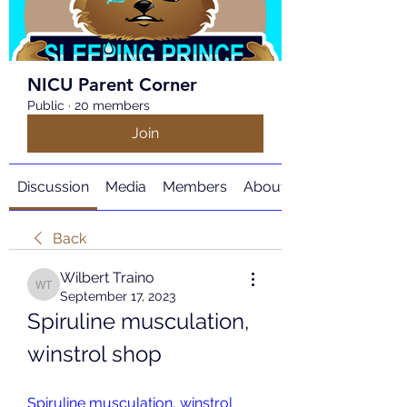
NICU Parent Corner
Public
·
20 members
Join
Discussion
Media
Members
About
Back
Wilbert Traino
Wilbert Traino
September 17, 2023
Spiruline musculation, 
winstrol shop
Spiruline musculation, winstrol 