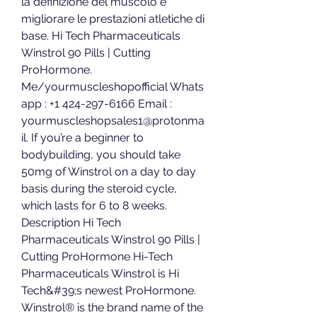
la definizione del muscolo e 
migliorare le prestazioni atletiche di 
base. Hi Tech Pharmaceuticals 
Winstrol 90 Pills | Cutting 
ProHormone. 
Me/yourmuscleshopofficial Whats 
app : +1 424-297-6166 Email : 
yourmuscleshopsales1@protonma
il. If you’re a beginner to 
bodybuilding, you should take 
50mg of Winstrol on a day to day 
basis during the steroid cycle, 
which lasts for 6 to 8 weeks. 
Description Hi Tech 
Pharmaceuticals Winstrol 90 Pills | 
Cutting ProHormone Hi-Tech 
Pharmaceuticals Winstrol is Hi 
Tech&#39;s newest ProHormone. 
Winstrol® is the brand name of the 