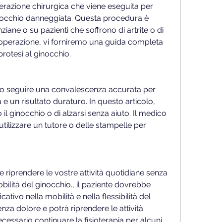
erazione chirurgica che viene eseguita per 
ginocchio danneggiata. Questa procedura è 
ane o su pazienti che soffrono di artrite o di 
 l’operazione, vi forniremo una guida completa 
rotesi al ginocchio.
io seguire una convalescenza accurata per 
e un risultato duraturo. In questo articolo, 
l ginocchio o di alzarsi senza aiuto. Il medico 
tilizzare un tutore o delle stampelle per 
riprendere le vostre attività quotidiane senza 
lità del ginocchio., il paziente dovrebbe 
tivo nella mobilità e nella flessibilità del 
a dolore e potrà riprendere le attività 
essario continuare la fisioterapia per alcuni 