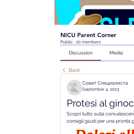
NICU Parent Corner
Public
·
20 members
Discussion
Media
Back
Совет Специалиста
September 4, 2023
Protesi al gin
Scopri tutto sulla convalescenz
consigli giusti per una pronta g