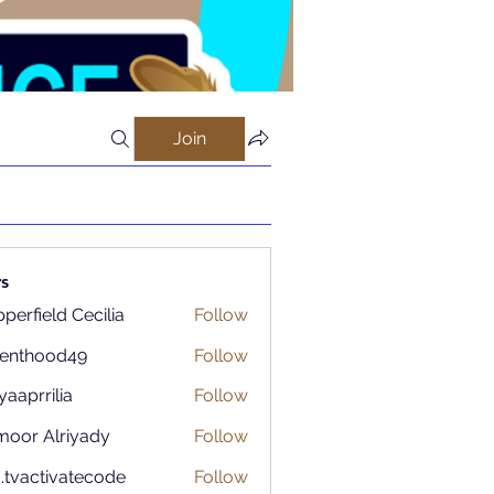
Join
s
perfield Cecilia
Follow
renthood49
Follow
ood49
aaprrilia
Follow
rilia
moor Alriyady
Follow
o.tvactivatecode
Follow
ctivatecode