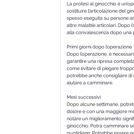
La protesi al ginocchio è un’op
sostituire l’articolazione del 
spesso eseguita su persone anzi
altre malattie articolari. Dopo
alla convalescenza dopo una p
Primi giorni dopo l’operazione
Dopo l’operazione, è necessar
garantire una ripresa completa 
come evitare di piegare troppo i
potrebbe anche consigliare di u
aiutare a camminare.
Mesi successivi
Dopo alcune settimane, potrete 
dolore e con una maggiore mobi
notare un miglioramento significa
ginocchio. Potrà camminare senz
quotidiane. Potrebbe essere nec