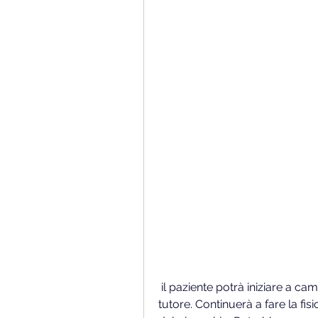
 il paziente potrà iniziare a camminare senza l’ausilio delle stampelle o del 
tutore. Continuerà a fare la fisio