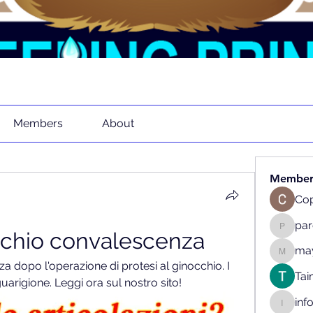
Members
About
Member
Cop
pa
occhio convalescenza
parenth
may
mayaapr
a dopo l'operazione di protesi al ginocchio. I 
Tai
uarigione. Leggi ora sul nostro sito!
inf
info.tva