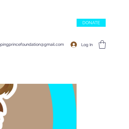
DONATE
epingprincefoundation@gmail.com
Log In