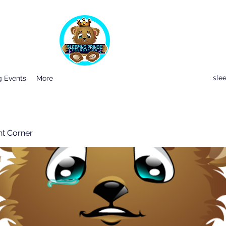
sle
 Events
More
nt Corner