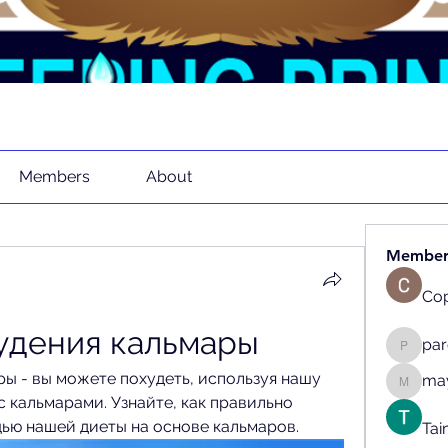
Members
About
Member
Cop
удения кальмары
pa
parenth
ы - вы можете похудеть, используя нашу 
may
mayaapr
 кальмарами. Узнайте, как правильно 
щью нашей диеты на основе кальмаров.
Tai