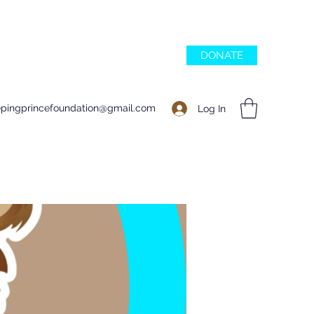
DONATE
epingprincefoundation@gmail.com
Log In