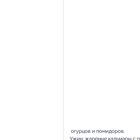
 огурцов и помидоров.
Ужин: жареные кальмары с о