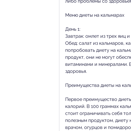
либо проблемы со здоровьем
Меню диеты на кальмарах
День 1:
Завтрак: омлет из трех яиц и
Обед: салат из кальмаров, к
попробовать диету на кальм
продукт, они не могут обес
витаминами и минералами. В
здоровья. 
Преимущества диеты на кал
Первое преимущество диеты 
калорий. В 100 граммах каль
стоит ограничивать себя тол
полезным продуктом, диету 
врачом, огурцов и помидоро