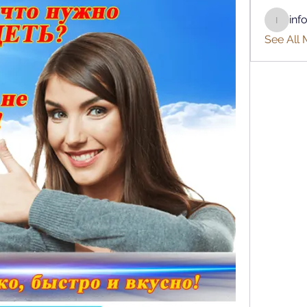
inf
info.tva
See All