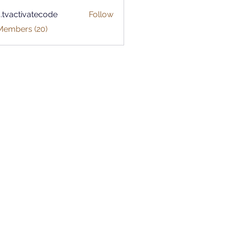
o.tvactivatecode
Follow
ctivatecode
 Members (20)