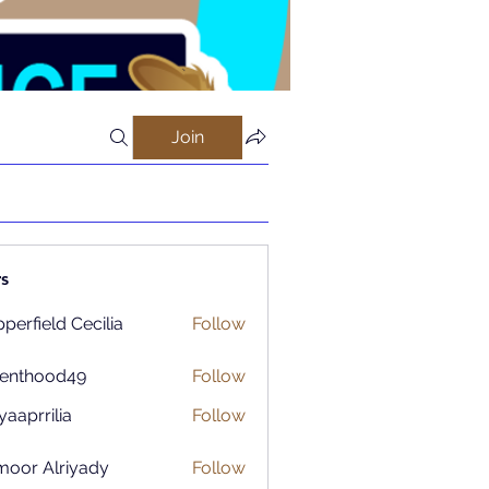
Join
s
perfield Cecilia
Follow
renthood49
Follow
ood49
aaprrilia
Follow
rilia
moor Alriyady
Follow