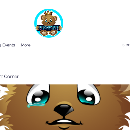
sle
 Events
More
nt Corner