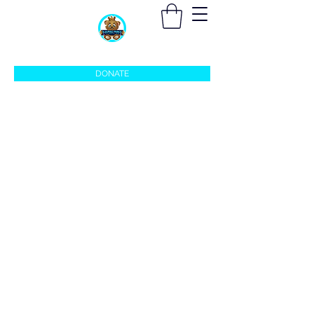
sleepingprincefoundation@gmail.com
DONATE