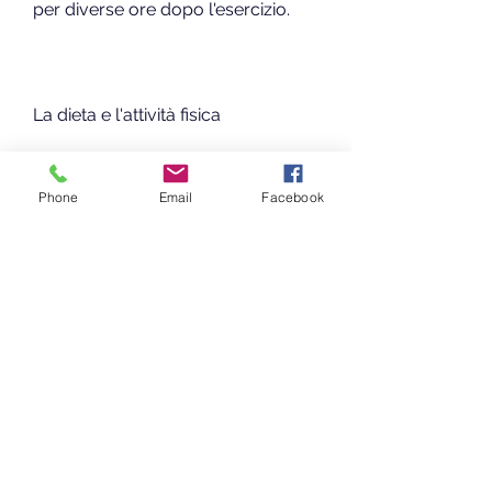
per diverse ore dopo l'esercizio.
La dieta e l'attività fisica
Phone
Email
Facebook
La dieta e l'attività fisica sono 
strettamente correlate quando si 
tratta di perdita di peso. Per 
bruciare i grassi in modo efficace, il 
corpo inizia a utilizzare i grassi 
come fonte di energia.
Il tempo necessario per passare 
dalla combustione dei carboidrati 